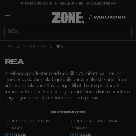
FRI FRAKT ÖVER 1000 KR
SNABBA LEVERANSER
60 DAGARS ÖPPET KÖP
MEMBER
VARUKORG
HEM
PRODUKTER
REA
REA
Innebandyprodukter med upp till 70% rabatt. Välj mellan
innebandyklubbor, blad, grepplindor & målvaktskläder från
tidigare kollektioner & säsonger till ett bättre pris för att
tömma vårt lager. Snabba dig – produkterna kommer inte in
i lager igen och säljs under en kortare period.
93
PRODUKTER
BLADE HARDER ICE YELLOW
BLADE HARDER LAVA ORANGE
LEFT
RIGHT
LEFT
RIGHT
99 SEK
99 SEK
349 SEK
349 SEK