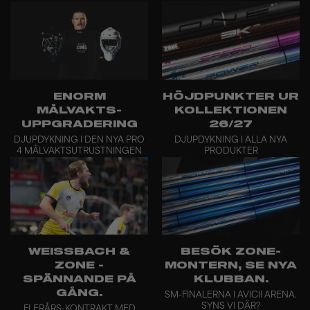
ENORM
HÖJDPUNKTER UR
MÅLVAKTS-
KOLLEKTIONEN
UPPGRADERING
26/27
DJUPDYKNING I DEN NYA PRO
DJUPDYKNING I ALLA NYA
4 MÅLVAKTSUTRUSTNINGEN
PRODUKTER
WEISSBACH &
BESÖK ZONE-
ZONE -
MONTERN, SE NYA
SPÄNNANDE PÅ
KLUBBAN.
GÅNG.
SM-FINALERNA I AVICII ARENA.
SYNS VI DÄR?
FLERÅRS-KONTRAKT MED