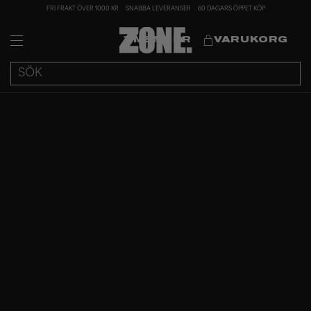
FRI FRAKT ÖVER 1000 KR
SNABBA LEVERANSER
60 DAGARS ÖPPET KÖP
MEMBER
VARUKORG