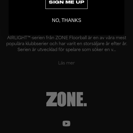
SIGN ME UP
VISAR
17
/
17
PRODUKTER
NO, THANKS
AIRLIGHT™ – ZONE:s mest populära innebandyklubbor
AIRLIGHT™-serien från ZONE Floorball är en av våra mest
populära klubbserier och har varit en storsäljare år efter år.
Serien är utvecklad för spelare som söker en v...
Läs mer