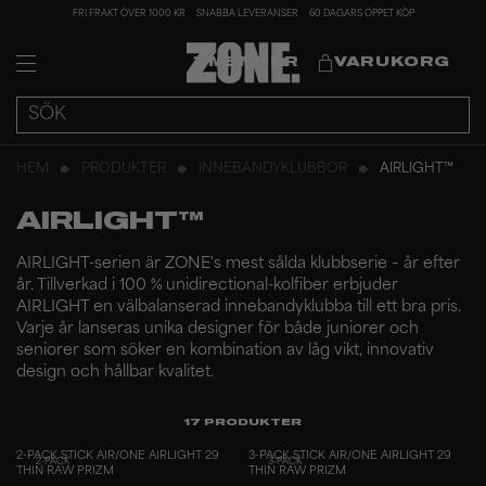
FRI FRAKT ÖVER 1000 KR
SNABBA LEVERANSER
60 DAGARS ÖPPET KÖP
MEMBER
VARUKORG
HEM
PRODUKTER
INNEBANDYKLUBBOR
AIRLIGHT™
AIRLIGHT™
AIRLIGHT-serien är ZONE's mest sålda klubbserie – år efter
år. Tillverkad i 100 % unidirectional-kolfiber erbjuder
AIRLIGHT en välbalanserad innebandyklubba till ett bra pris.
Varje år lanseras unika designer för både juniorer och
seniorer som söker en kombination av låg vikt, innovativ
design och hållbar kvalitet.
17
PRODUKTER
2-PACK STICK AIR/ONE AIRLIGHT 29
3-PACK STICK AIR/ONE AIRLIGHT 29
2-PACK
3-PACK
THIN RAW PRIZM
THIN RAW PRIZM