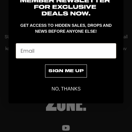
VISAR
10
/
10
PRODUKTER
SUPREME – ett klassiskt innebandyblad för kontroll och
GET ACCESS TO HIDDEN SALES, DROPS AND
precision
NEWS BEFORE ANYONE ELSE!
SUPREME är ett klassiskt innebandyblad från ZONE Floorball
som har blivit en favorit bland spelare som värdesätter
Email
kontroll och känsla i sitt spel. Bladet har länge varit en del av
ZONE...
Läs mer
SIGN ME UP
NO, THANKS