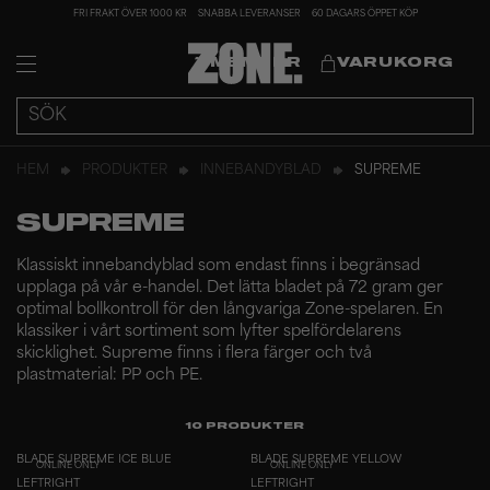
FRI FRAKT ÖVER 1000 KR
SNABBA LEVERANSER
60 DAGARS ÖPPET KÖP
MEMBER
VARUKORG
HEM
PRODUKTER
INNEBANDYBLAD
SUPREME
SUPREME
Klassiskt innebandyblad som endast finns i begränsad
upplaga på vår e-handel. Det lätta bladet på 72 gram ger
optimal bollkontroll för den långvariga Zone-spelaren. En
klassiker i vårt sortiment som lyfter spelfördelarens
skicklighet. Supreme finns i flera färger och två
plastmaterial: PP och PE.
10
PRODUKTER
BLADE SUPREME ICE BLUE
BLADE SUPREME YELLOW
ONLINE ONLY
ONLINE ONLY
LEFT
RIGHT
LEFT
RIGHT