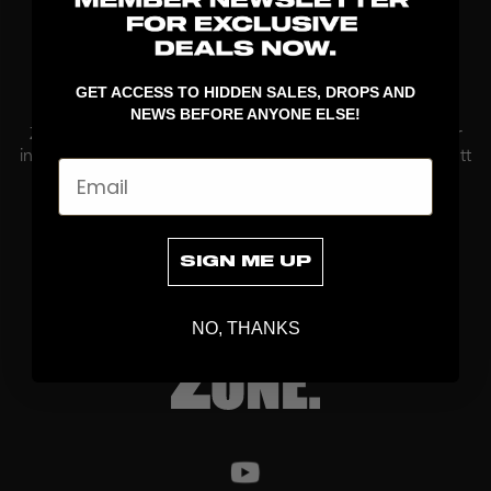
VISAR
8
/
8
PRODUKTER
Praktiska ryggsäckar och väskor för innebandyspelare
GET ACCESS TO HIDDEN SALES, DROPS AND
NEWS BEFORE ANYONE ELSE!
ZONE Floorballs ryggsäckar och väskor är utvecklade för
innebandyspelare som vill transportera sin utrustning på ett
Email
smidigt och organiserat sätt. Oavsett om du behöver en
ryggsäck f&...
Läs mer
SIGN ME UP
NO, THANKS