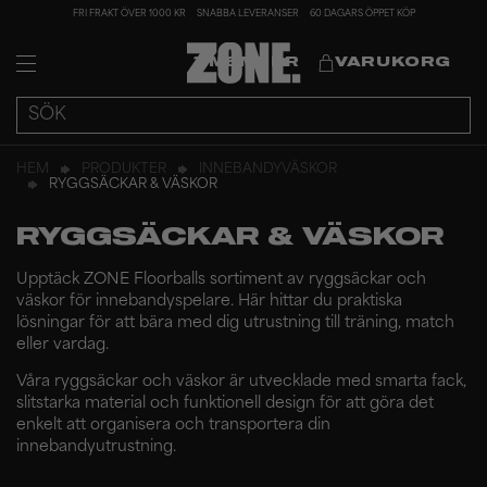
FRI FRAKT ÖVER 1000 KR
SNABBA LEVERANSER
60 DAGARS ÖPPET KÖP
MEMBER
VARUKORG
HEM
PRODUKTER
INNEBANDYVÄSKOR
RYGGSÄCKAR & VÄSKOR
RYGGSÄCKAR & VÄSKOR
Upptäck ZONE Floorballs sortiment av ryggsäckar och
väskor för innebandyspelare. Här hittar du praktiska
lösningar för att bära med dig utrustning till träning, match
eller vardag.
Våra ryggsäckar och väskor är utvecklade med smarta fack,
slitstarka material och funktionell design för att göra det
enkelt att organisera och transportera din
innebandyutrustning.