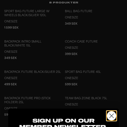
8
PRODUKTER
SPORT BAG FUTURE LARGE W
BALL BAG FUTURE
WHEELS BLACK/SILVER 120L
ONESIZE
ONESIZE
349 SEK
1 599 SEK
BACKPACK INTRO SMALL
COACH CASE FUTURE
BLACK/WHITE 15L
ONESIZE
ONESIZE
399 SEK
349 SEK
BACKPACK FUTURE BLACK/SILVER 25L
SPORT BAG FUTURE 45L
ONESIZE
ONESIZE
499 SEK
599 SEK
BACKPACK FUTURE PRO (STICK
TEAM BAG ZONE BLACK 75L
HOLDER) 25L
ONESIZE
ONESIZE
349 SEK
599 SEK