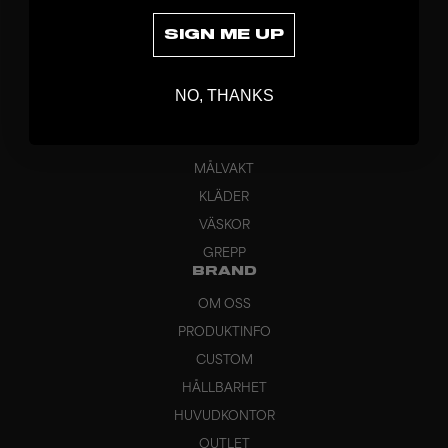
SIGN ME UP
UPPTÄCK
NO, THANKS
KLUBBOR
BLAD
MÅLVAKT
KLÄDER
VÄSKOR
GREPP
BRAND
OM OSS
PRODUKTINFO
CUSTOM
HÅLLBARHET
HUVUDKONTOR
OUTLET