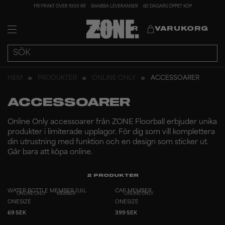
FRI FRAKT ÖVER 1000 KR
SNABBA LEVERANSER
60 DAGARS ÖPPET KÖP
MEMBER
VARUKORG
HEM
PRODUKTER
ONLINE ONLY
ACCESSOARER
ACCESSOARER
Online Only accessoarer från ZONE Floorball erbjuder unika
produkter i limiterade upplagor. För dig som vill komplettera
din utrustning med funktion och en design som sticker ut.
Går bara att köpa online.
2
PRODUKTER
WATER BOTTLE MEMBER 0,6L
CAP MEMBER
ONLINE ONLY
MEMBER
ONLINE ONLY
ONESIZE
ONESIZE
69 SEK
399 SEK