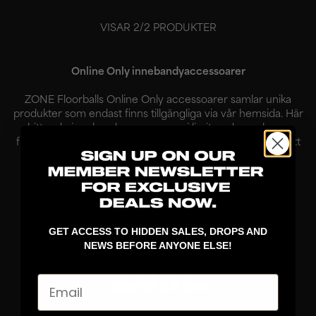
VISAR
2
/
2
PRODUKTER
Online Only innebandyaccessoarer
ZONE Floorballs Online Only accessoarer samlar unika
produkter som endast finns tillgängliga via vår hemsida. Här
hittar du innebandyaccessoarer i limiterade upplagor,
framtagna för spelare som vill kombinera funktion med ett
personligt ...
Läs mer
GET ACCESS TO HIDDEN SALES, DROPS AND
NEWS BEFORE ANYONE ELSE!
Email