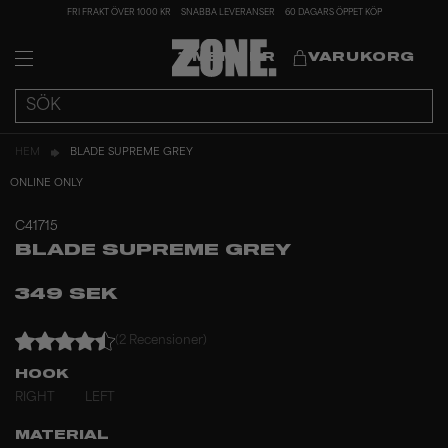
FRI FRAKT ÖVER 1000 KR
SNABBA LEVERANSER
60 DAGARS ÖPPET KÖP
MEMBER
VARUKORG
HEM
BLADE SUPREME GREY
ONLINE ONLY
C41715
BLADE SUPREME GREY
349 SEK
(2 Recensioner)
HOOK
RIGHT
LEFT
MATERIAL