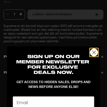
PP-H
1
LÄGG I VARUKORGEN
Supreme är ett ikoniskt blad som sedan 2013 sålt enorma mängder på
marknaden. Bladet har en liten skålning med en rundad framkant och
en skarp nederkant som gör det lätt att kontrollera bollen. Supreme är
designat för den tekniska spelartypen, med fokus på funktionalitet,
passningsspel och playmaker-identitet.
PRODUCT INFO
RECENSIONER
GET ACCESS TO HIDDEN SALES, DROPS AND
NEWS BEFORE ANYONE ELSE!
Email