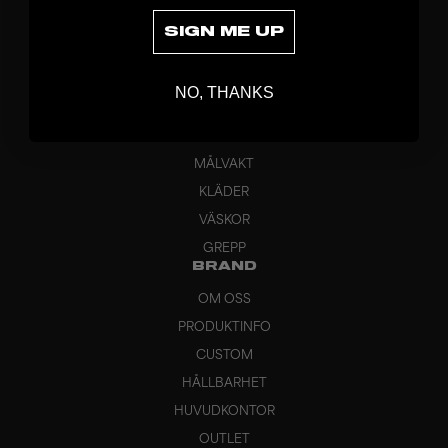
SIGN ME UP
UPPTÄCK
NO, THANKS
KLUBBOR
BLAD
MÅLVAKT
KLÄDER
VÄSKOR
GREPP
BRAND
OM OSS
PRODUKTINFO
CUSTOM
HÅLLBARHET
HUVUDKONTOR
OUTLET