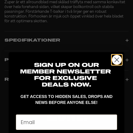
Zuper är ett allroundblad med skålad träffyta med samma konkavitet
över hela forehand-sidan, vilket skapar bollkontroll och stabila
passningar. Förstärkande T-balkar i två linjer ger en robust
konstruktion. Förhooken är mjuk och öppet vinklad över hela bladet
för att optimera skotten.
SPECIFIKATIONER
PRODUCT INFO
RECENSIONER
GET ACCESS TO HIDDEN SALES, DROPS AND
NEWS BEFORE ANYONE ELSE!
Email