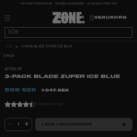
FRI FRAKT ÖVER 1000 KR
SNABBA LEVERANSER
60 DAGARS ÖPPET KÖP
MEMBER
VARUKORG
HEM
3-PACK BLADE ZUPER ICE BLUE
3-PACK
41759-3P
3-PACK BLADE ZUPER ICE BLUE
599 SEK
1 047 SEK
(1 Recensioner)
1
LÄGG I VARUKORGEN