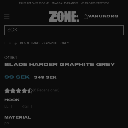
FRI FRAKT ÖVER 1000 KR
SNABBA LEVERANSER
60 DAGARS ÖPPET KÖP
MEMBER
VARUKORG
HEM
BLADE HARDER GRAPHITE GREY
C41961
BLADE HARDER GRAPHITE GREY
99 SEK
349 SEK
(6 Recensioner)
HOOK
LEFT
RIGHT
MATERIAL
PP