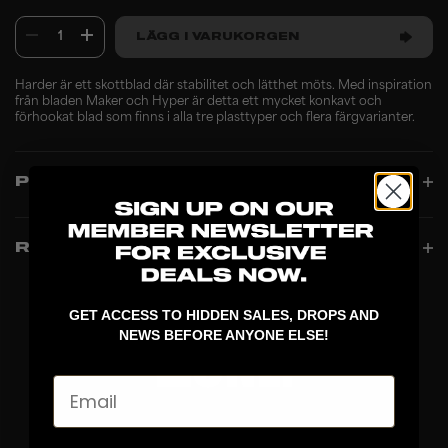
1
LÄGG I VARUKORGEN
Harder är ett skottblad där stabilitet och lätthet möts. Med inspiration
från bladen Maker och Hyper är detta ett mycket konkavt och
förhookat blad som finns i alla tre plasttyper och flera färgvarianter.
PRODUCT INFO
RECENSIONER
GET ACCESS TO HIDDEN SALES, DROPS AND
NEWS BEFORE ANYONE ELSE!
Email