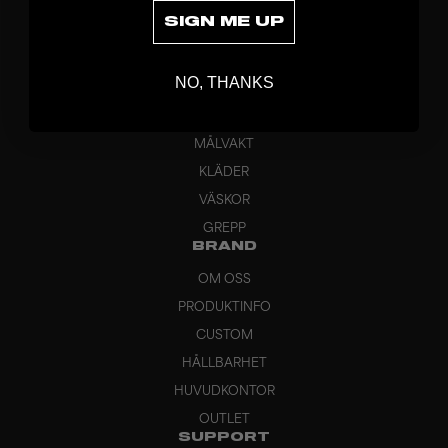
SIGN ME UP
UPPTÄCK
NO, THANKS
KLUBBOR
BLAD
MÅLVAKT
KLÄDER
VÄSKOR
GREPP
BRAND
OM OSS
PRODUKTINFO
CUSTOM
HÅLLBARHET
HUVUDKONTOR
OUTLET
SUPPORT