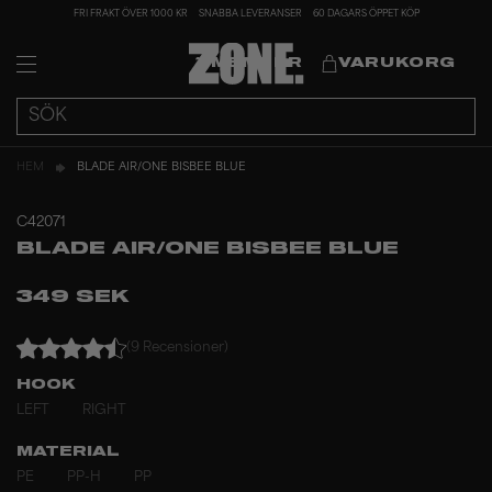
FRI FRAKT ÖVER 1000 KR
SNABBA LEVERANSER
60 DAGARS ÖPPET KÖP
MEMBER
VARUKORG
HEM
BLADE AIR/ONE BISBEE BLUE
C42071
BLADE AIR/ONE BISBEE BLUE
349 SEK
(9 Recensioner)
HOOK
LEFT
RIGHT
MATERIAL
PE
PP-H
PP