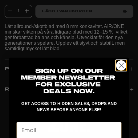
1
LÄGG I VARUKORGEN
Lätt allround-/skottblad med 8 mm konkavitet. AIR/ONE
minskar vikten på våra tidigare blad med 12–15 %, vilket
ger förbättrad balans och känsla. Utvecklat för den nya
generationens spelare. Upplev ett styvt och stabilt, men
samtidigt mycket lätt blad.
PRODUCT INFO
RECENSIONER
GET ACCESS TO HIDDEN SALES, DROPS AND
NEWS BEFORE ANYONE ELSE!
Email