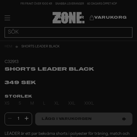
FRI FRAKT ÖVER 1000 KR
SNABBA LEVERANSER
60 DAGARS ÖPPET KÖP
MEMBER
VARUKORG
HEM
SHORTS LEADER BLACK
C32913
SHORTS LEADER BLACK
349 SEK
STORLEK
XS
S
M
L
XL
XXL
XXXL
1
LÄGG I VARUKORGEN
LEADER är ett par bekväma shorts i polyester för träning, match och