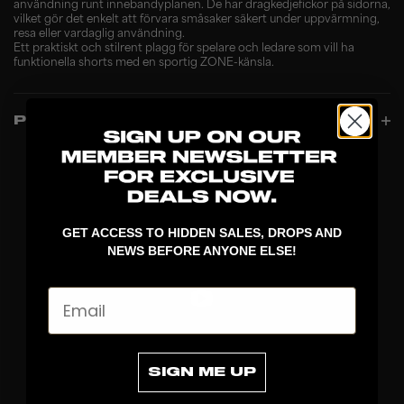
användning runt innebandyplanen. De har dragkedjefickor på sidorna,
vilket gör det enkelt att förvara småsaker säkert under uppvärmning,
resa eller vardaglig användning.
Ett praktiskt och stilrent plagg för spelare och ledare som vill ha
funktionella shorts med en sportig ZONE-känsla.
PRODUCT INFO
GET ACCESS TO HIDDEN SALES, DROPS AND
NEWS BEFORE ANYONE ELSE!
Email
UPPTÄCK
SIGN ME UP
KLUBBOR