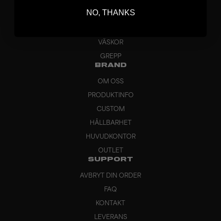
BLAD
NO, THANKS
MÅLVAKT
KLÄDER
VÄSKOR
GREPP
BRAND
OM OSS
PRODUKTINFO
CUSTOM
HÅLLBARHET
HUVUDKONTOR
OUTLET
SUPPORT
AVBRYT DIN ORDER
FAQ
KONTAKT
LEVERANS