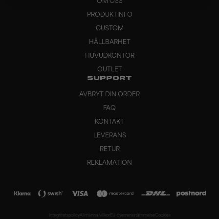
OM OSS
PRODUKTINFO
CUSTOM
HÅLLBARHET
HUVUDKONTOR
OUTLET
SUPPORT
AVBRYT DIN ORDER
FAQ
KONTAKT
LEVERANS
RETUR
REKLAMATION
Integritetspolicy
Allmänna villkor
EU-överrensstämmelse
Cookies