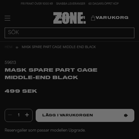
FRI FRAKT ÖVER 1000 KR
SNABBA LEVERANSER
60 DAGARS ÖPPET KÖP
MEMBER
VARUKORG
HEM
MASK SPARE PART CAGE MIDDLE-END BLACK
59613
MASK SPARE PART CAGE
MIDDLE-END BLACK
499 SEK
1
LÄGG I VARUKORGEN
Reservgaller som passar modellen Upgrade.