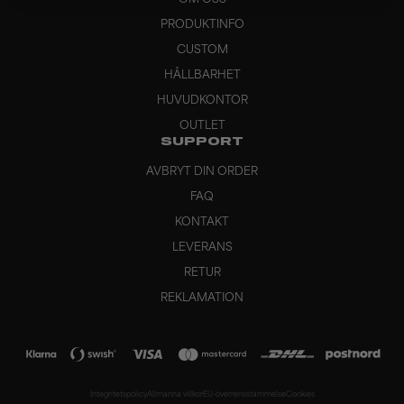
OM OSS
PRODUKTINFO
CUSTOM
HÅLLBARHET
HUVUDKONTOR
OUTLET
SUPPORT
AVBRYT DIN ORDER
FAQ
KONTAKT
LEVERANS
RETUR
REKLAMATION
Integritetspolicy
Allmänna villkor
EU-överrensstämmelse
Cookies