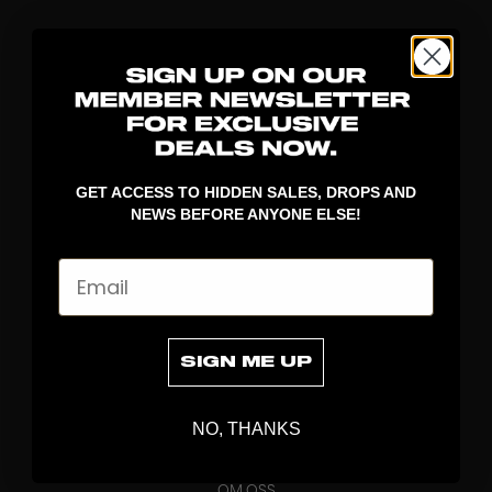
GET ACCESS TO HIDDEN SALES, DROPS AND
NEWS BEFORE ANYONE ELSE!
UPPTÄCK
Email
KLUBBOR
BLAD
MÅLVAKT
SIGN ME UP
KLÄDER
VÄSKOR
NO, THANKS
GREPP
BRAND