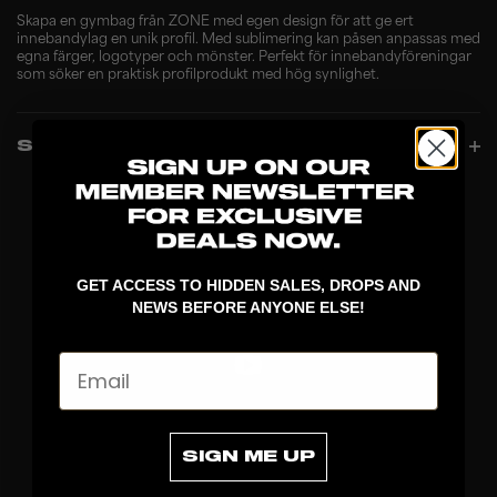
Skapa en gymbag från ZONE med egen design för att ge ert
innebandylag en unik profil. Med sublimering kan påsen anpassas med
egna färger, logotyper och mönster. Perfekt för innebandyföreningar
som söker en praktisk profilprodukt med hög synlighet.
SPECIFIKATIONER
GET ACCESS TO HIDDEN SALES, DROPS AND
NEWS BEFORE ANYONE ELSE!
Email
UPPTÄCK
SIGN ME UP
KLUBBOR