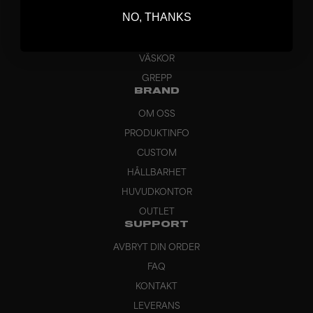
BLAD
NO, THANKS
MÅLVAKT
KLÄDER
VÄSKOR
GREPP
BRAND
OM OSS
PRODUKTINFO
CUSTOM
HÅLLBARHET
HUVUDKONTOR
OUTLET
SUPPORT
AVBRYT DIN ORDER
FAQ
KONTAKT
LEVERANS