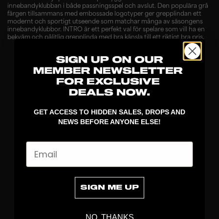
innebandyklubban i både passningsspel och avslut. Den populära grå
färgen tillsammans med embossade logotyper ger grepplindan ett
modernt och sportigt utseende som matchar många av säsongens
innebandyklubbor. INTRO är ett perfekt val för spelare som vill ha en
bekväm och pålitlig grepplinda med bra känsla till ett riktigt bra pris.
GET ACCESS TO HIDDEN SALES, DROPS AND
NEWS BEFORE ANYONE ELSE!
Email
UPPTÄCK
KLUBBOR
SIGN ME UP
BLAD
MÅLVAKT
NO, THANKS