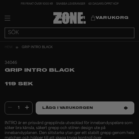
FRI FRAKT ÖVER 1000 KR
SNABBA LEVERANSER
60 DAGARS ÖPPET KÖP
MEMBER
VARUKORG
HEM
GRIP INTRO BLACK
34046
GRIP INTRO BLACK
119 SEK
1
LÄGG I VARUKORGEN
INTRO är en prisvärd grepplinda utvecklad för innebandyspelare som
söker bra känsla, säkert grepp och stilren design ute på
innebandyplanen. Den slitstarka ytan ger ett stabilt grepp genom hela
matchen och hjälper till att skapa trygg kontroll över