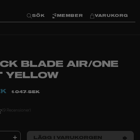
SÖK
MEMBER
VARUKORG
ACK BLADE AIR/ONE
T YELLOW
EK
1 047 SEK
(9 Recensioner)
LÄGG I VARUKORGEN