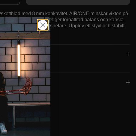
d-/skottblad med 8 mm konkavitet. AIR/ONE minskar vikten på
 blad med 12–15 %, vilket ger förbättrad balans och känsla.
 den nya generationens spelare. Upplev ett styvt och stabilt,
 mycket lätt blad.