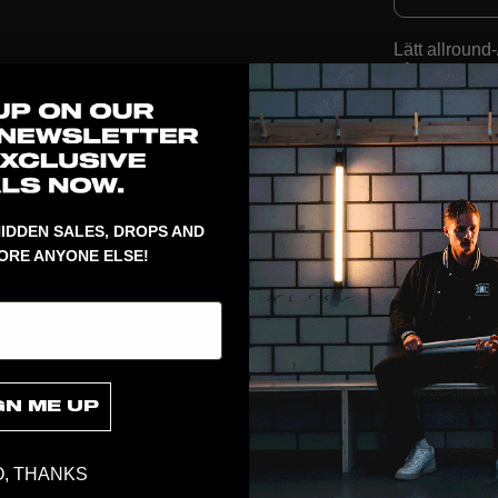
Lätt allroun
våra tidigare
Utvecklat för
men samtidigt
IDDEN SALES, DROPS AND
ORE ANYONE ELSE!
GN ME UP
, THANKS