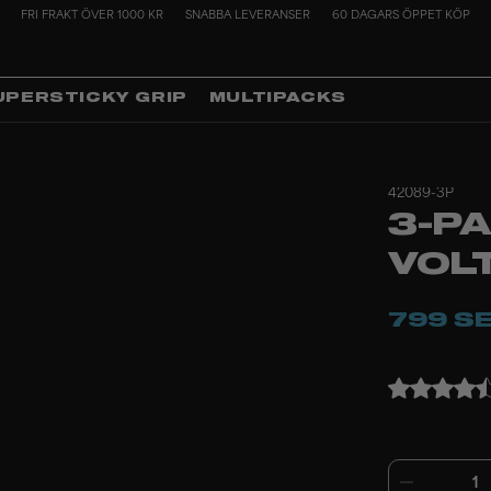
FRI FRAKT ÖVER 1000 KR
SNABBA LEVERANSER
60 DAGARS ÖPPET KÖP
UPERSTICKY GRIP
MULTIPACKS
42089-3P
3-P
VOL
799 S
1