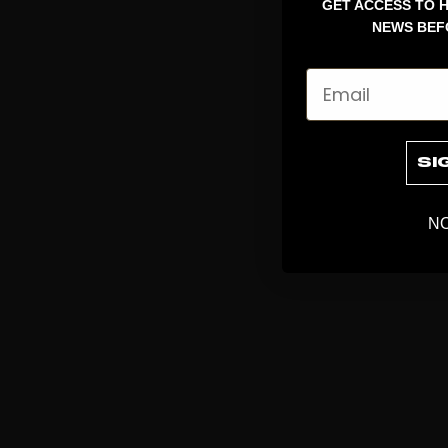
GET ACCESS TO H
NEWS BEF
Email
SI
NO