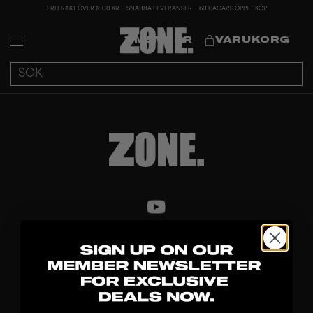
FRI FRAKT ÖVER 1000 KR
SNABBA LEVERANSER
60 DAGARS ÖPPET KÖP
MEMBER
VARUKORG
UPPTÄCK
KLUBBOR
BLAD
MÅLVAKT