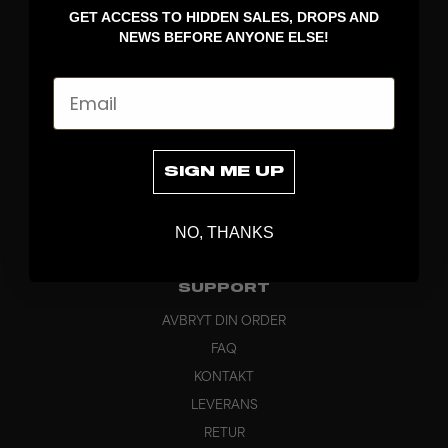
GET ACCESS TO HIDDEN SALES, DROPS AND
KLÄDER
NEWS BEFORE ANYONE ELSE!
VÄSKOR
GREPP
Email
BRAND
OM OSS
PRODUKTINFO
SIGN ME UP
CUSTOM
HÅLLBARHET
NO, THANKS
HUVUDKONTOR
OUTLET
SUPPORT
AVBRYT DIN ORDER
FAQ
KONTAKT
LEVERANS
RETUR