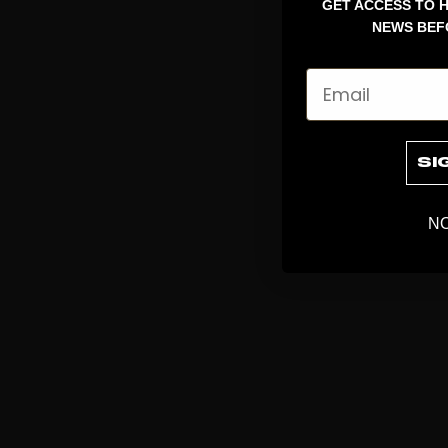
GET ACCESS TO H
NEWS BEF
Email
SI
NO