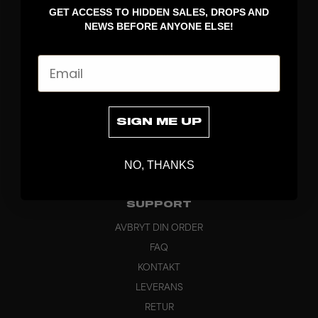
GET ACCESS TO HIDDEN SALES, DROPS AND
KLÄDER
NEWS BEFORE ANYONE ELSE!
VÄSKOR
GREPP
Email
BRAND
OM OSS
PRODUKTINFO
SIGN ME UP
CUSTOM
HÅLLBARHET
NO, THANKS
HUVUDKONTOR
OUTLET
SUPPORT
AVBRYT DIN ORDER
FAQ
KONTAKT
LEVERANS
RETUR