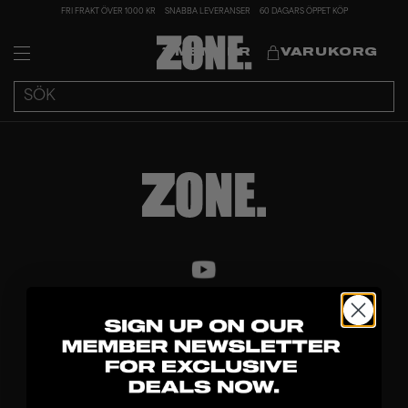
FRI FRAKT ÖVER 1000 KR
SNABBA LEVERANSER
60 DAGARS ÖPPET KÖP
MEMBER
VARUKORG
UPPTÄCK
KLUBBOR
BLAD
MÅLVAKT