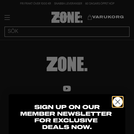
FRI FRAKT ÖVER 1000 KR
SNABBA LEVERANSER
60 DAGARS ÖPPET KÖP
MEMBER
VARUKORG
UPPTÄCK
KLUBBOR
BLAD
MÅLVAKT