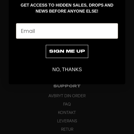
GET ACCESS TO HIDDEN SALES, DROPS AND
KLÄDER
NEWS BEFORE ANYONE ELSE!
VÄSKOR
GREPP
Email
BRAND
OM OSS
PRODUKTINFO
SIGN ME UP
CUSTOM
HÅLLBARHET
NO, THANKS
HUVUDKONTOR
OUTLET
SUPPORT
AVBRYT DIN ORDER
FAQ
KONTAKT
LEVERANS
RETUR